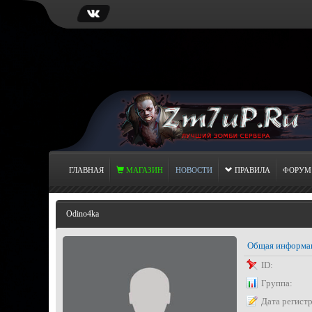
ГЛАВНАЯ
МАГАЗИН
НОВОСТИ
ПРАВИЛА
ФОРУМ
Odino4ka
Общая информа
ID:
Группа:
Дата регист