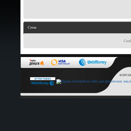
Стена
Сооб
КОНТАКТ