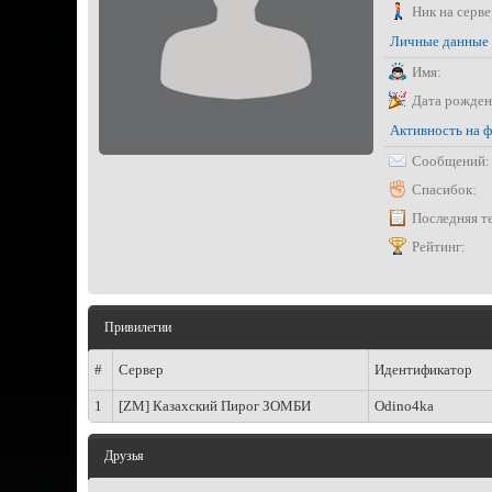
Ник на серве
Личные данные
Имя:
Дата рожден
Активность на 
Сообщений:
Спасибок:
Последняя т
Рейтинг:
Привилегии
#
Сервер
Идентификатор
1
[ZM] Казахский Пирог ЗОМБИ
Odino4ka
Друзья