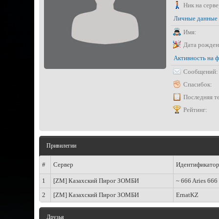
Ник на серве
Личные данные
Имя:
Дата рожден
Активность на 
Сообщений:
Спасибок:
Последняя т
Рейтинг:
Привилегии
#
Сервер
Идентификато
1
[ZM] Казахский Пирог ЗОМБИ
~ 666 Aries 666
2
[ZM] Казахский Пирог ЗОМБИ
ErnatKZ
Друзья