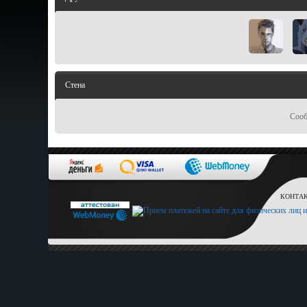
Стена
Сооб
КОНТАКТ