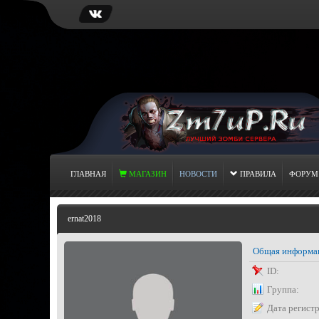
ГЛАВНАЯ
МАГАЗИН
НОВОСТИ
ПРАВИЛА
ФОРУМ
ernat2018
Общая информа
ID:
Группа:
Дата регист