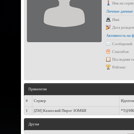
Ник на серве
Личные данные
Имя:
Дата рожден
Активность на 
Сообщений:
Спасибок:
Последняя т
Рейтинг:
Привилегии
#
Сервер
Иденти
1
[ZM] Казахский Пирог ЗОМБИ
*T@HK
Друзья