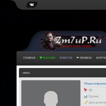
ГЛАВНАЯ
МАГАЗИН
НОВОСТИ
ПРАВИЛА
ФОРУМ
saniya
Общая информа
ID:
Группа:
Дата регист