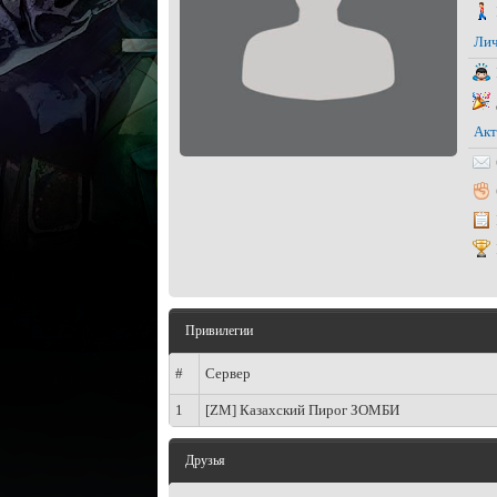
Лич
Акт
Привилегии
#
Сервер
1
[ZM] Казахский Пирог ЗОМБИ
Друзья