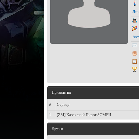
Лич
Акт
Привилегии
#
Сервер
1
[ZM] Казахский Пирог ЗОМБИ
Друзья