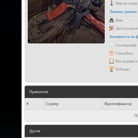
Ник на серве
Личные данные
Имя:
Дата рожден
Активность на 
Сообщений:
Спасибок:
Последняя т
Рейтинг:
Привилегии
#
Сервер
Идентификатор
П
Друзья