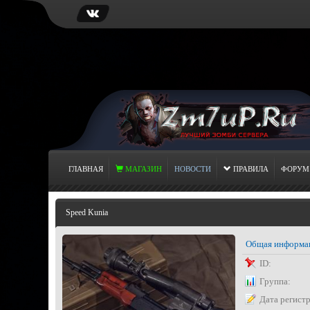
ГЛАВНАЯ
МАГАЗИН
НОВОСТИ
ПРАВИЛА
ФОРУМ
Speed Kunia
Общая информа
ID:
Группа:
Дата регист