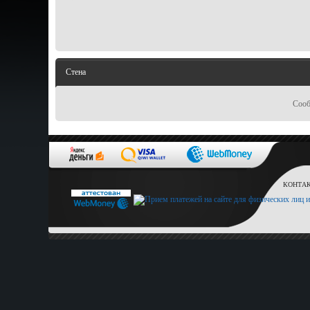
Стена
Сооб
КОНТАКТ