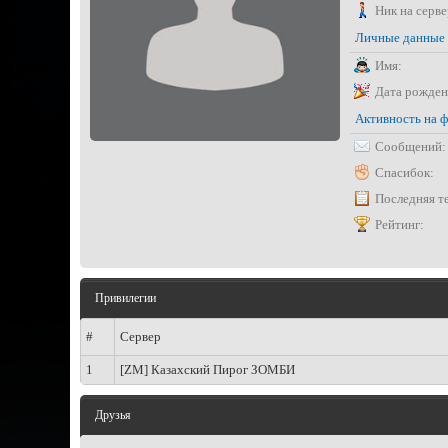
Ник на серве
Личные данные
Имя:
Дата рожден
Активность на 
Сообщений:
Спасибок:
Последняя т
Рейтинг:
Привилегии
#
Сервер
1
[ZM] Казахский Пирог ЗОМБИ
Друзья