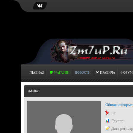
ГЛАВНАЯ
МАГАЗИН
НОВОСТИ
ПРАВИЛА
ФОРУМ
iMultixi
Общая информа
ID:
Группа:
Дата регист