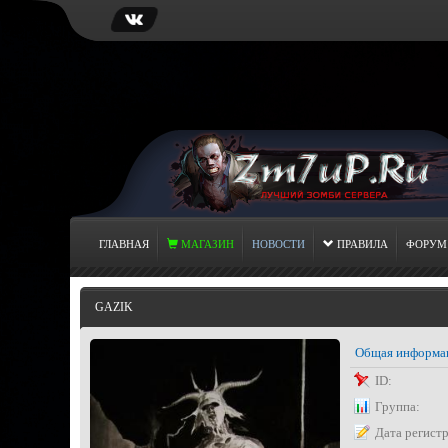
ГЛАВНАЯ
МАГАЗИН
НОВОСТИ
ПРАВИЛА
ФОРУМ
GAZIK
Общая информа
ID:
Группа:
Дата регист