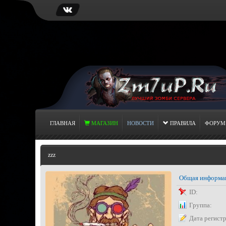
ГЛАВНАЯ
МАГАЗИН
НОВОСТИ
ПРАВИЛА
ФОРУМ
zzz
Общая информа
ID:
Группа:
Дата регист