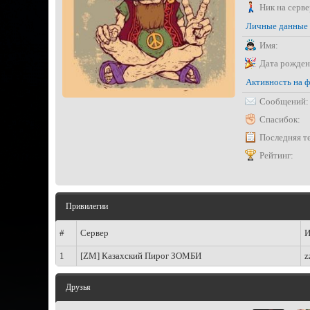
Ник на серве
Личные данные
Имя:
Дата рожден
Активность на 
Сообщений:
Спасибок:
Последняя т
Рейтинг:
Привилегии
#
Сервер
И
1
[ZM] Казахский Пирог ЗОМБИ
z
Друзья