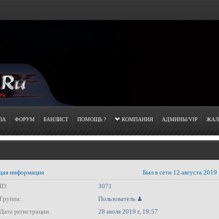
ЛА
ФОРУМ
БАНЛИСТ
ПОМОЩЬ ?
КОМПАНИЯ
АДМИНЫ/VIP
ЖАЛ
ая информация
Был в сети 12 августа 2019 
ID:
3071
Группа:
Пользователь ♟
Дата регистрации:
28 июля 2019 г, 19:57