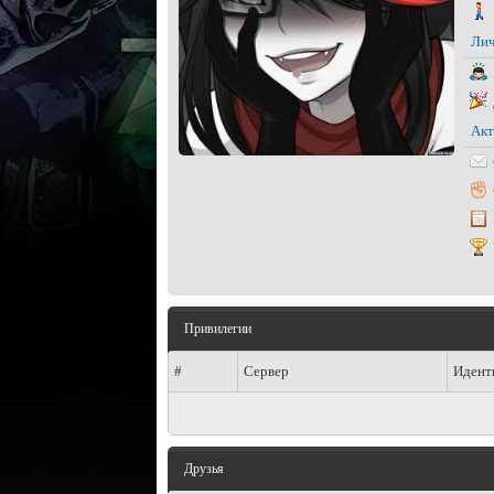
Лич
Акт
Привилегии
#
Сервер
Идент
Друзья