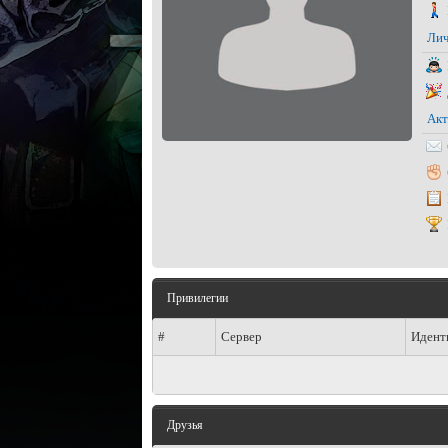
Лич
Акт
Привилегии
#
Сервер
Идент
Друзья