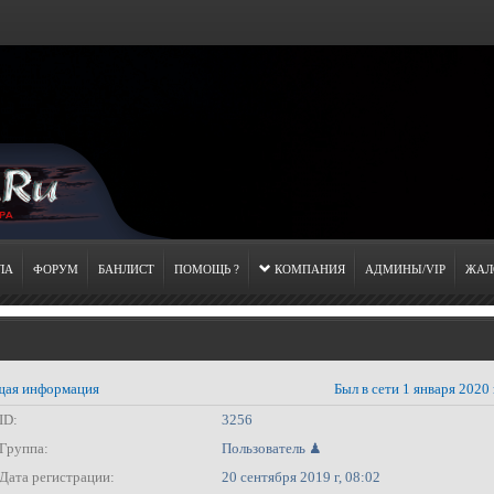
ЛА
ФОРУМ
БАНЛИСТ
ПОМОЩЬ ?
КОМПАНИЯ
АДМИНЫ/VIP
ЖАЛ
ая информация
Был в сети 1 января 2020 
ID:
3256
Группа:
Пользователь ♟
Дата регистрации:
20 сентября 2019 г, 08:02