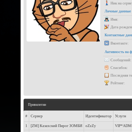
Ник на серве
Личные данные
Имя:
Дата рожден
Контактные да
Вконтакте:
Активность на 
Сообщений:
Спасибок:
Последняя т
Рейтинг:
Привилегии
#
Сервер
Идентификатор
Услуги
1
[ZM] Казахский Пирог ЗОМБИ
oZzZy
VIP*ADM 