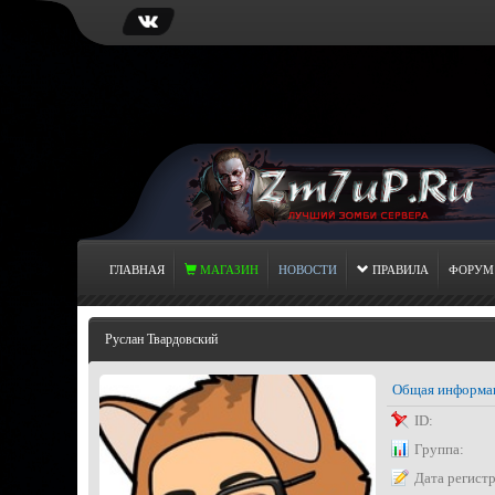
ГЛАВНАЯ
МАГАЗИН
НОВОСТИ
ПРАВИЛА
ФОРУМ
Руслан Твардовский
Общая информа
ID:
Группа:
Дата регист