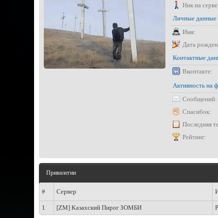
Ник на серве
Личные данные
Имя:
Дата рожден
Контактные да
Вконтакте:
Активность на 
Сообщений:
Спасибок:
Последняя т
Рейтинг:
Привилегии
#
Сервер
1
[ZM] Казахский Пирог ЗОМБИ