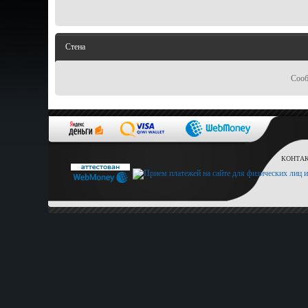
Стена
Сооб
КОНТАКТ