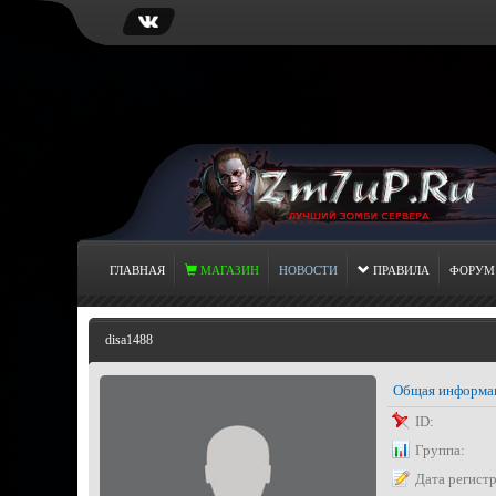
ГЛАВНАЯ
МАГАЗИН
НОВОСТИ
ПРАВИЛА
ФОРУМ
disa1488
Общая информа
ID:
Группа:
Дата регист