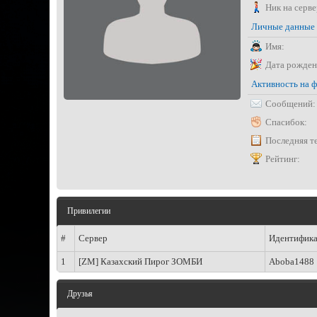
Ник на серве
Личные данные
Имя:
Дата рожден
Активность на 
Сообщений:
Спасибок:
Последняя т
Рейтинг:
Привилегии
#
Сервер
Идентифик
1
[ZM] Казахский Пирог ЗОМБИ
Aboba1488
Друзья