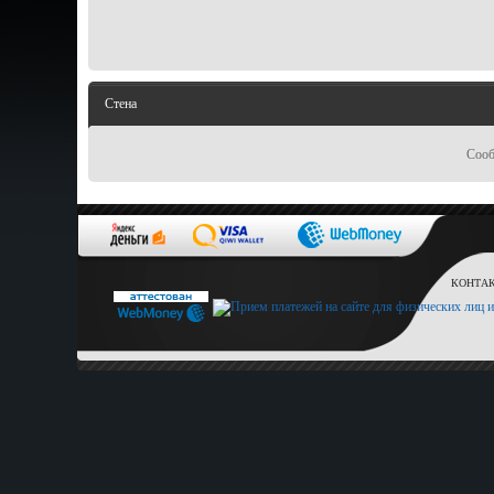
Стена
Сооб
КОНТАКТ