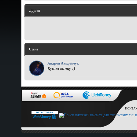
Друзья
Стена
Андрей Андрійчук
Купил випку :)
КОНТАКТ