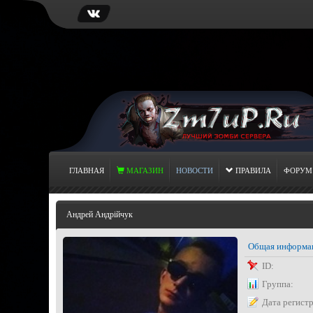
ГЛАВНАЯ
МАГАЗИН
НОВОСТИ
ПРАВИЛА
ФОРУМ
Андрей Андрійчук
Общая информа
ID:
Группа:
Дата регист