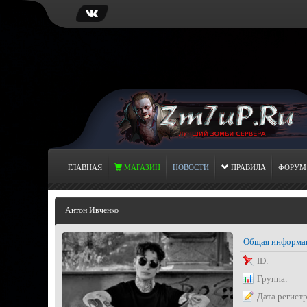
ГЛАВНАЯ
МАГАЗИН
НОВОСТИ
ПРАВИЛА
ФОРУМ
Антон Ивченко
Общая информа
ID:
Группа:
Дата регист