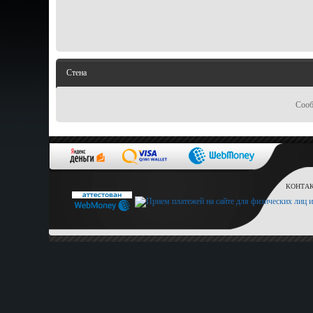
Стена
Сооб
КОНТАКТ