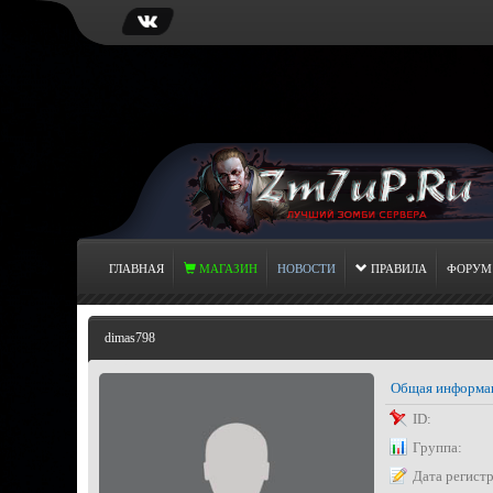
ГЛАВНАЯ
МАГАЗИН
НОВОСТИ
ПРАВИЛА
ФОРУМ
dimas798
Общая информа
ID:
Группа:
Дата регист