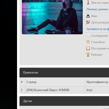
Ник на серве
Личные данные
Имя:
Дата рожден
Активность на 
Сообщений:
Спасибок:
Последняя т
Рейтинг:
Привилегии
#
Сервер
Идентификатор
1
[ZM] Казахский Пирог ЗОМБИ
feeji
Друзья