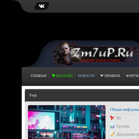
ГЛАВНАЯ
МАГАЗИН
НОВОСТИ
ПРАВИЛА
ФОРУМ
Feeji
Общая информа
ID:
Группа:
Дата регист