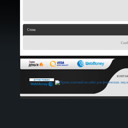
Стена
Сооб
КОНТАКТ