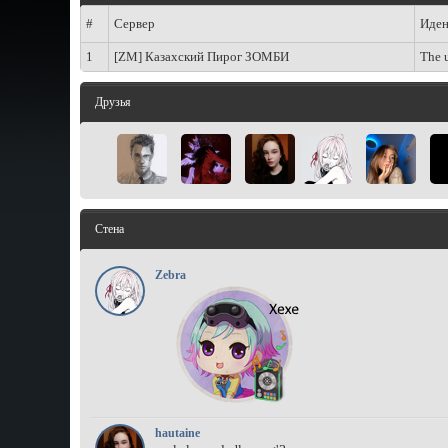
#
Сервер
Иден
1
[ZM] Казахский Пирог ЗОМБИ
The u
Друзья
Стена
Zebra
hautaine