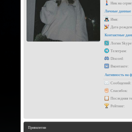
Ник на серве
Личные данные
Имя:
Дата рожден
Контактные да
Логин Skype
Телеграм:
Discord:
Вконтакте:
Активность на 
Сообщений:
Спасибок:
Последняя т
Рейтинг:
Привилегии