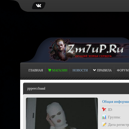
ГЛАВНАЯ
МАГАЗИН
НОВОСТИ
ПРАВИЛА
ФОРУМ
pppeecchaaal
Общая информа
ID:
Группа:
Дата регист