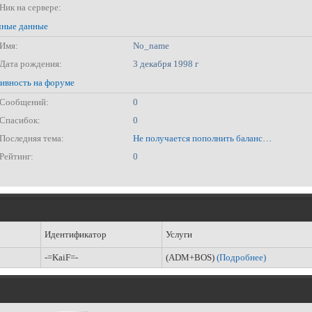
Ник на сервере:
ные данные
Имя:
No_name
Дата рождения:
3 декабря 1998 г
ивность на форуме
Сообщений:
0
Спасибок:
0
Последняя тема:
Не получается пополнить баланс через сайт
Рейтинг:
0
Идентификатор
Услуги
-=KaiF=-
(ADM+BOS)
(Подробнее)