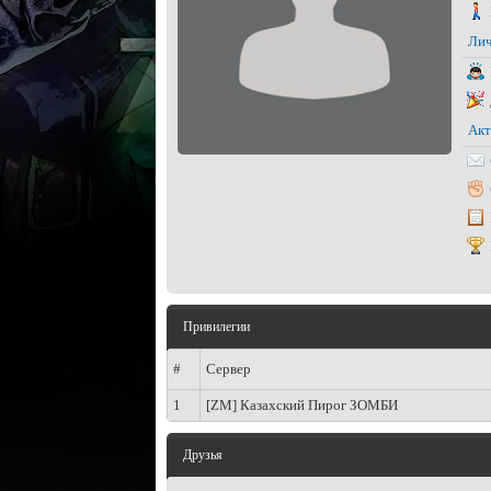
Лич
Акт
Привилегии
#
Сервер
1
[ZM] Казахский Пирог ЗОМБИ
Друзья