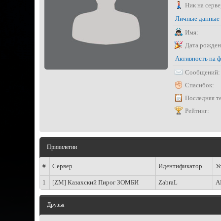
Ник на серве
Личные данные
Имя:
Дата рожден
Активность на 
Сообщений:
Спасибок:
Последняя т
Рейтинг:
Привилегии
#
Сервер
Идентификатор
У
1
[ZM] Казахский Пирог ЗОМБИ
ZabraL
A
Друзья