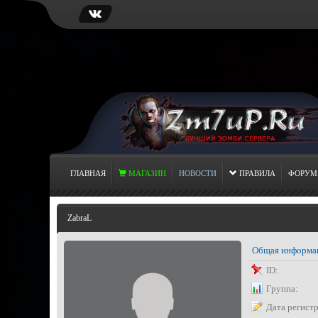
ГЛАВНАЯ
МАГАЗИН
НОВОСТИ
ПРАВИЛА
ФОРУМ
ZabraL
Общая информа
ID:
Группа:
Дата регист