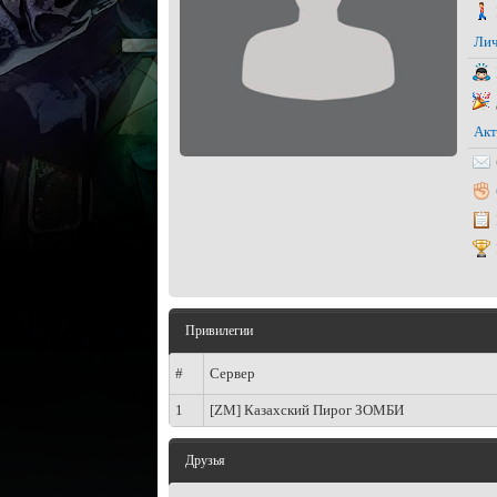
Лич
Акт
Привилегии
#
Сервер
1
[ZM] Казахский Пирог ЗОМБИ
Друзья