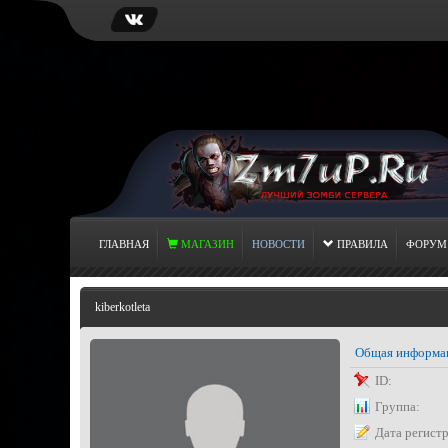
ГЛАВНАЯ
МАГАЗИН
НОВОСТИ
ПРАВИЛА
ФОРУМ
kiberkotleta
Общая информа
ID:
Группа:
Дата регист