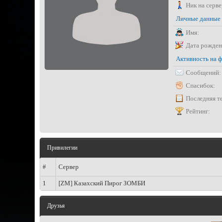
Ник на серве
Личные данные
Имя:
Дата рожден
Активность на 
Сообщений:
Спасибок:
Последняя т
Рейтинг:
Привилегии
#
Сервер
1
[ZM] Казахский Пирог ЗОМБИ
Друзья