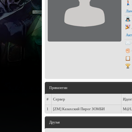
Лич
Акт
Привилегии
#
Сервер
Иден
1
[ZM] Казахский Пирог ЗОМБИ
M@L
Друзья