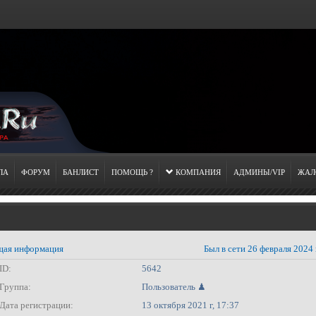
ЛА
ФОРУМ
БАНЛИСТ
ПОМОЩЬ ?
КОМПАНИЯ
АДМИНЫ/VIP
ЖАЛ
ая информация
Был в сети 26 февраля 2024 
ID:
5642
Группа:
Пользователь ♟
Дата регистрации:
13 октября 2021 г, 17:37