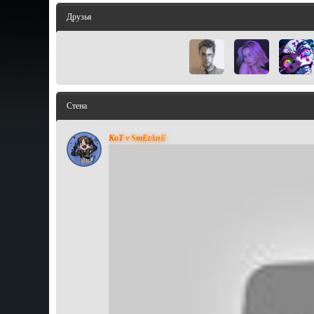
Друзья
Стена
KoT v SmEtAnE