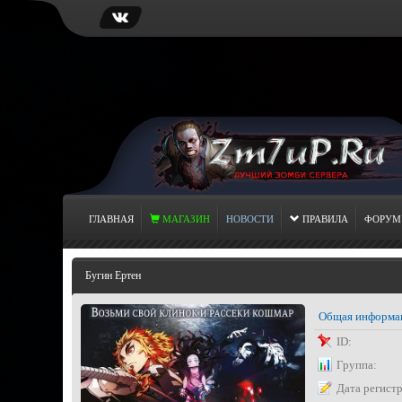
ГЛАВНАЯ
МАГАЗИН
НОВОСТИ
ПРАВИЛА
ФОРУМ
Бугин Ертен
Общая информа
ID:
Группа:
Дата регист