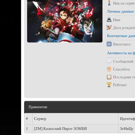
Ник на серве
Личные данные
Имя:
Дата рожден
Контактные да
Вконтакте:
Активность на 
Сообщений:
Спасибок:
Последняя т
Рейтинг:
Привилегии
#
Сервер
Идентиф
1
[ZM] Казахский Пирог ЗОМБИ
ЗеНиЦу