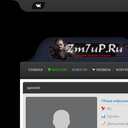
ГЛАВНАЯ
МАГАЗИН
НОВОСТИ
ПРАВИЛА
ФОРУМ
japierdole
Общая информа
ID:
Группа:
Дата регист