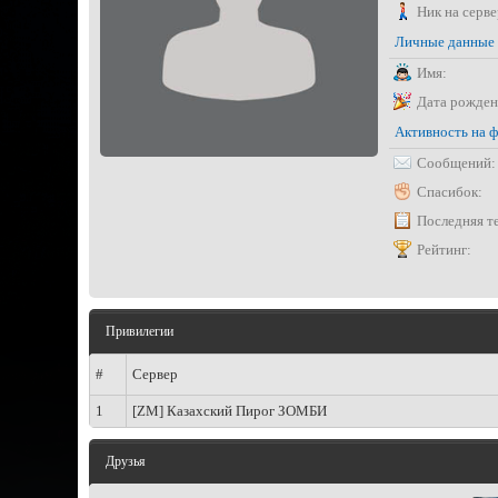
Ник на серве
Личные данные
Имя:
Дата рожден
Активность на 
Сообщений:
Спасибок:
Последняя т
Рейтинг:
Привилегии
#
Сервер
1
[ZM] Казахский Пирог ЗОМБИ
Друзья