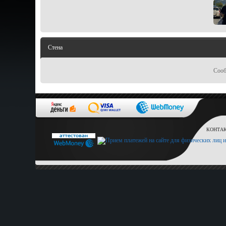
Стена
Сооб
КОНТАКТ