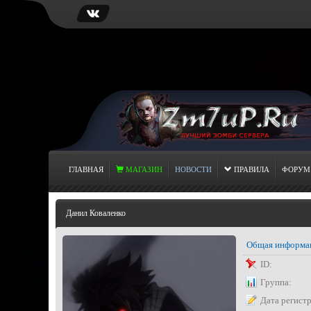
ГЛАВНАЯ
МАГАЗИН
НОВОСТИ
ПРАВИЛА
ФОРУМ
Данил Коваленко
Общая информа
ID:
Группа:
Дата регист