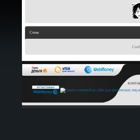
Стена
Сооб
КОНТАКТ