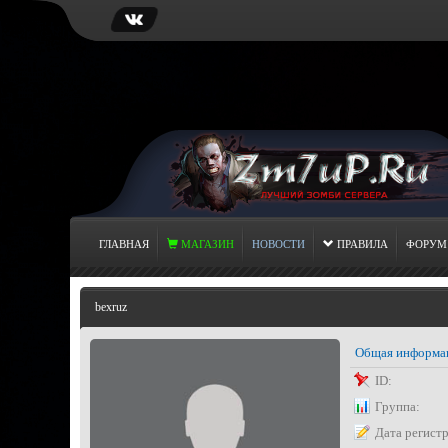
ГЛАВНАЯ
МАГАЗИН
НОВОСТИ
ПРАВИЛА
ФОРУМ
bexruz
Общая информа
ID:
Группа:
Дата регист