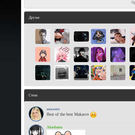
П
Друзья
Стена
ooxwerx
Best of the best Makarov
Akudama