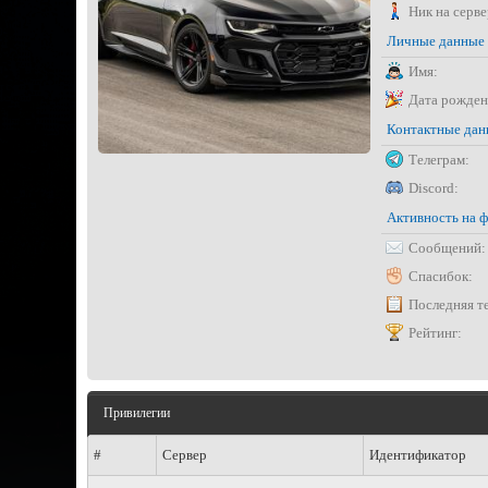
Ник на серве
Личные данные
Имя:
Дата рожден
Контактные да
Телеграм:
Discord:
Активность на 
Сообщений:
Спасибок:
Последняя т
Рейтинг:
Привилегии
#
Сервер
Идентификатор