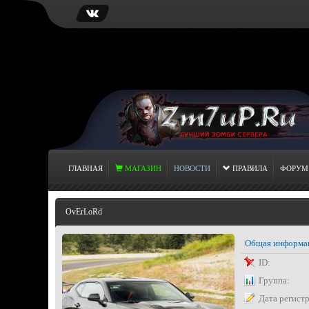
ГЛАВНАЯ
МАГАЗИН
НОВОСТИ
ПРАВИЛА
ФОРУМ
OvErLoRd
Общая информа
ID:
Группа:
Дата регист