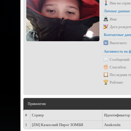
Ник на серве
Личные данные
Имя:
Дата рожден
Контактные да
Вконтакте:
Активность на 
Сообщений:
Спасибок:
Последняя т
Рейтинг:
Привилегии
#
Сервер
Идентификатор
1
[ZM] Казахский Пирог ЗОМБИ
Anakonda