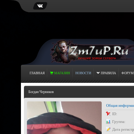
ГЛАВНАЯ
МАГАЗИН
НОВОСТИ
ПРАВИЛА
ФОРУМ
Богдан Червяков
Общая информа
ID:
Группа:
Дата регист