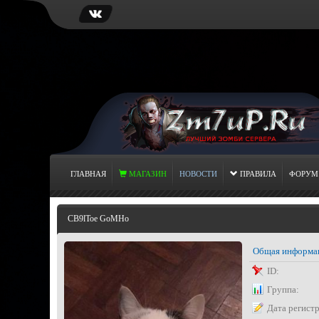
ГЛАВНАЯ
МАГАЗИН
НОВОСТИ
ПРАВИЛА
ФОРУМ
CB9lToe GoMHo
Общая информа
ID:
Группа:
Дата регист