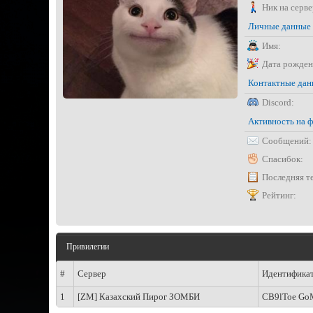
Ник на серве
Личные данные
Имя:
Дата рожден
Контактные да
Discord:
Активность на 
Сообщений:
Спасибок:
Последняя т
Рейтинг:
Привилегии
#
Сервер
Идентифика
1
[ZM] Казахский Пирог ЗОМБИ
CB9lToe G