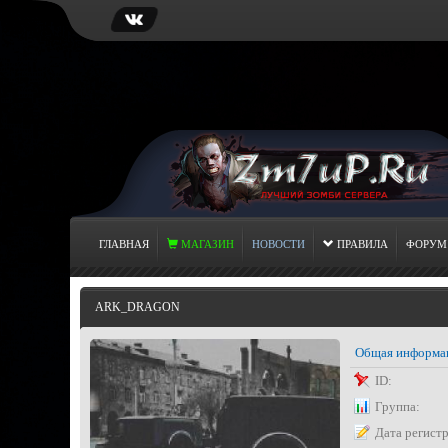
ГЛАВНАЯ
МАГАЗИН
НОВОСТИ
ПРАВИЛА
ФОРУМ
ARK_DRAGON
Общая информа
ID:
Группа:
Дата регист