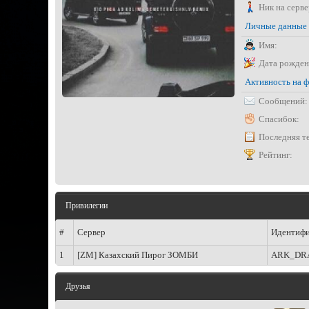
Ник на серве
Личные данные
Имя:
Дата рожден
Активность на 
Сообщений:
Спасибок:
Последняя т
Рейтинг:
Привилегии
#
Сервер
Идентифи
1
[ZM] Казахский Пирог ЗОМБИ
ARK_DR
Друзья