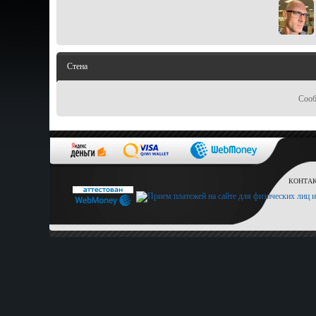
Стена
Сооб
КОНТАКТ