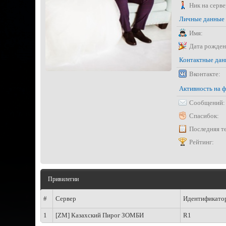
Ник на серве
Личные данные
Имя:
Дата рожден
Контактные да
Вконтакте:
Активность на 
Сообщений:
Спасибок:
Последняя т
Рейтинг:
Привилегии
#
Сервер
Идентификато
1
[ZM] Казахский Пирог ЗОМБИ
R1