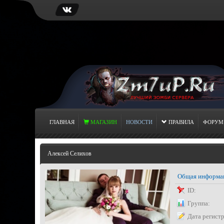
ГЛАВНАЯ
МАГАЗИН
НОВОСТИ
ПРАВИЛА
ФОРУМ
Алексей Селихов
Общая информа
ID:
Группа:
Дата регист