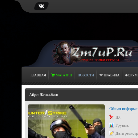
ГЛАВНАЯ
МАГАЗИН
НОВОСТИ
ПРАВИЛА
ФОРУМ
Айрат Жетписбаев
Общая информа
ID:
Группа:
Дата регист