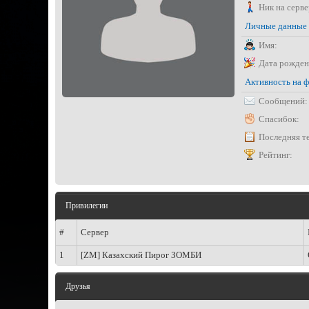
Ник на серве
Личные данные
Имя:
Дата рожден
Активность на 
Сообщений:
Спасибок:
Последняя т
Рейтинг:
Привилегии
#
Сервер
1
[ZM] Казахский Пирог ЗОМБИ
Друзья