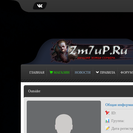
ГЛАВНАЯ
МАГАЗИН
НОВОСТИ
ПРАВИЛА
ФОРУМ
Outsider
Общая информа
ID:
Группа:
Дата регист