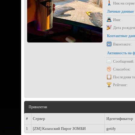
Ник на серве
Личные данные
Имя:
Дата рожден
Контактные да
Вконтакте:
Активность на 
Сообщений:
Спасибок:
Последняя т
Рейтинг:
Привилегии
#
Сервер
Идентификатор
1
[ZM] Казахский Пирог ЗОМБИ
getify