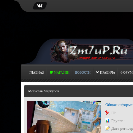
ГЛАВНАЯ
МАГАЗИН
НОВОСТИ
ПРАВИЛА
ФОРУМ
Мстислав Меркуров
Общая информа
ID:
Группа:
Дата регист