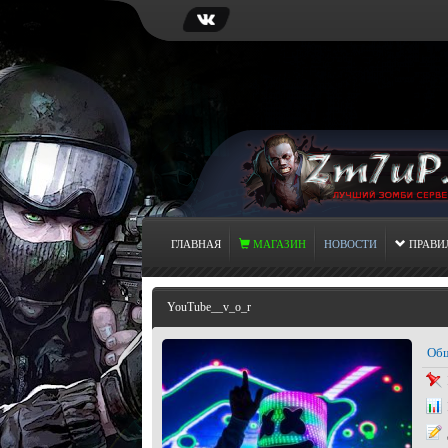
ГЛАВНАЯ
МАГАЗИН
НОВОСТИ
ПРАВИ
YouTube__v_o_r
Общ