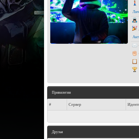
Лич
Акт
Привилегии
#
Сервер
Идент
Друзья