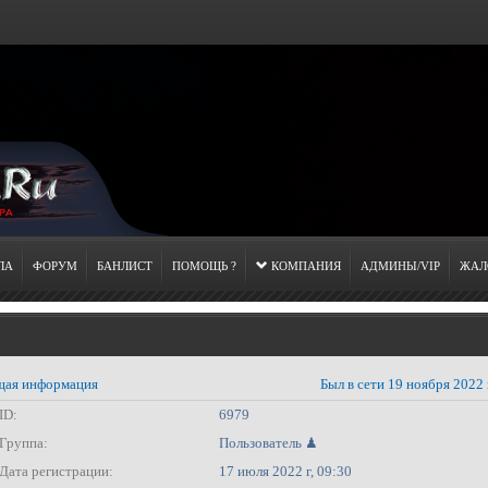
ЛА
ФОРУМ
БАНЛИСТ
ПОМОЩЬ ?
КОМПАНИЯ
АДМИНЫ/VIP
ЖАЛ
ая информация
Был в сети 19 ноября 2022 
ID:
6979
Группа:
Пользователь ♟
Дата регистрации:
17 июля 2022 г, 09:30