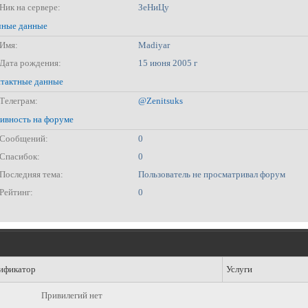
Ник на сервере:
ЗеНиЦу
ные данные
Имя:
Madiyar
Дата рождения:
15 июня 2005 г
тактные данные
Телеграм:
@Zenitsuks
ивность на форуме
Сообщений:
0
Спасибок:
0
Последняя тема:
Пользователь не просматривал форум
Рейтинг:
0
ификатор
Услуги
Привилегий нет