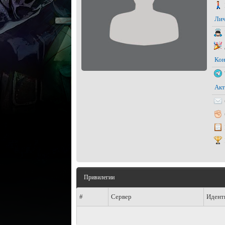
Лич
Кон
Акт
Привилегии
#
Сервер
Идент