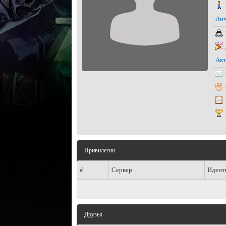
Лич
Акт
Привилегии
#
Сервер
Идент
Друзья