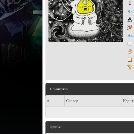
Лич
Акт
Привилегии
#
Сервер
Идент
Друзья