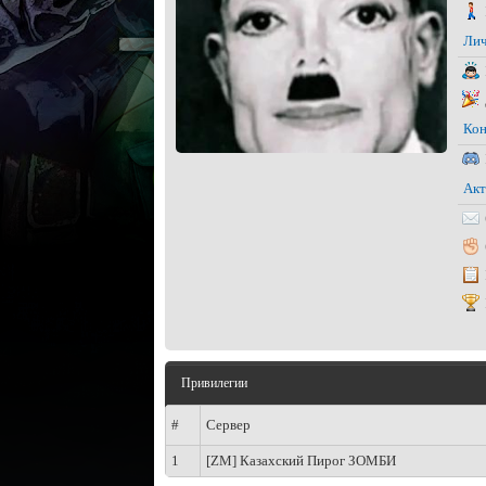
Лич
Кон
Акт
Привилегии
#
Сервер
1
[ZM] Казахский Пирог ЗОМБИ