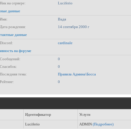
Ник на сервере:
Luciferio
ные данные
Имя:
Вадя
Дата рождения:
14 сентября 2000 г
тактные данные
Discord:
cardinale
ивность на форуме
Сообщений:
0
Спасибок:
0
Последняя тема:
Правила Админа\Босса
Рейтинг:
0
Идентификатор
Услуги
Luciferio
ADMIN
(Подробнее)