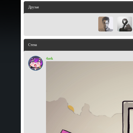
Друзья
Стена
4aek