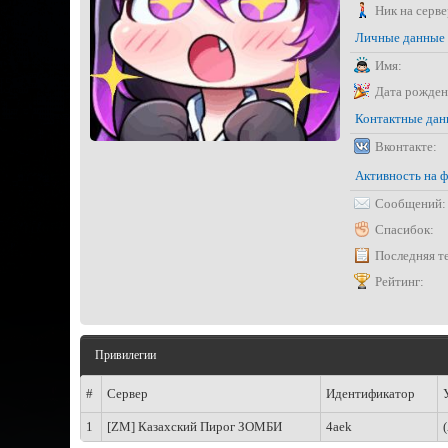
Ник на серве
Личные данные
Имя:
Дата рожден
Контактные да
Вконтакте:
Активность на 
Сообщений:
Спасибок:
Последняя т
Рейтинг:
Привилегии
#
Сервер
Идентификатор
1
[ZM] Казахский Пирог ЗОМБИ
4aek