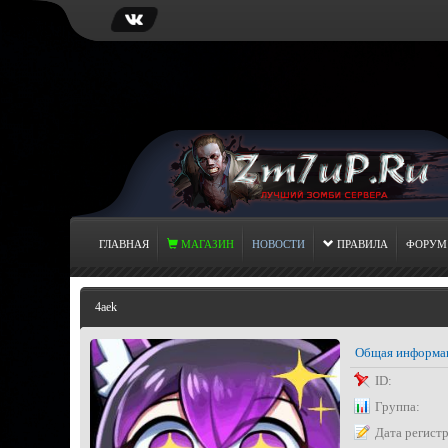
ГЛАВНАЯ
МАГАЗИН
НОВОСТИ
ПРАВИЛА
ФОРУМ
4aek
Общая информа
ID:
Группа:
Дата регист