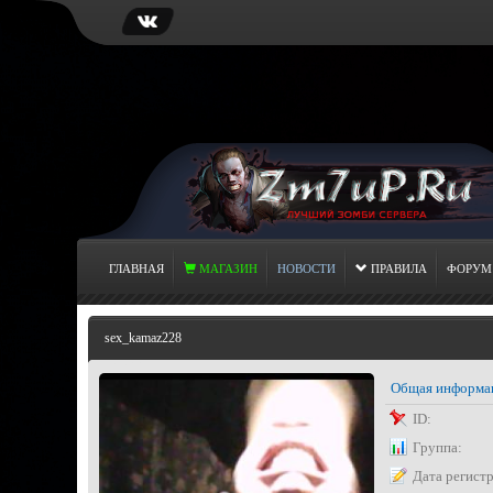
ГЛАВНАЯ
МАГАЗИН
НОВОСТИ
ПРАВИЛА
ФОРУМ
sex_kamaz228
Общая информа
ID:
Группа:
Дата регист