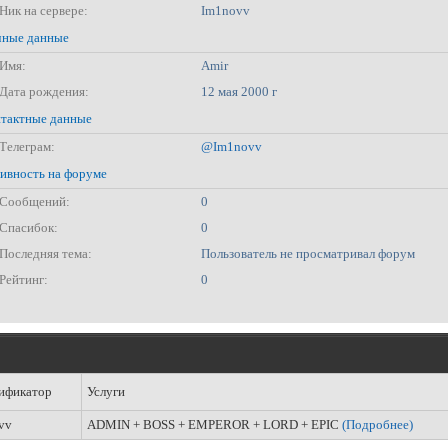
Ник на сервере:
Im1novv
ные данные
Имя:
Amir
Дата рождения:
12 мая 2000 г
тактные данные
Телеграм:
@Im1novv
ивность на форуме
Сообщений:
0
Спасибок:
0
Последняя тема:
Пользователь не просматривал форум
Рейтинг:
0
ификатор
Услуги
vv
ADMIN + BOSS + EMPEROR + LORD + EPIC
(Подробнее)