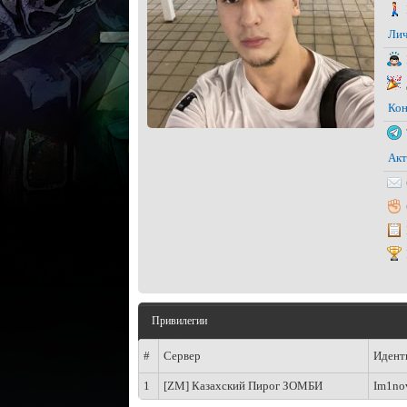
Лич
Кон
Акт
Привилегии
#
Сервер
Идент
1
[ZM] Казахский Пирог ЗОМБИ
Im1no