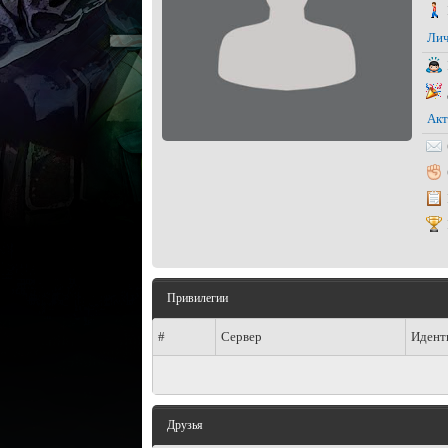
Лич
Акт
Привилегии
#
Сервер
Идент
Друзья