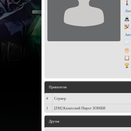
Лич
Акт
Привилегии
#
Сервер
1
[ZM] Казахский Пирог ЗОМБИ
Друзья