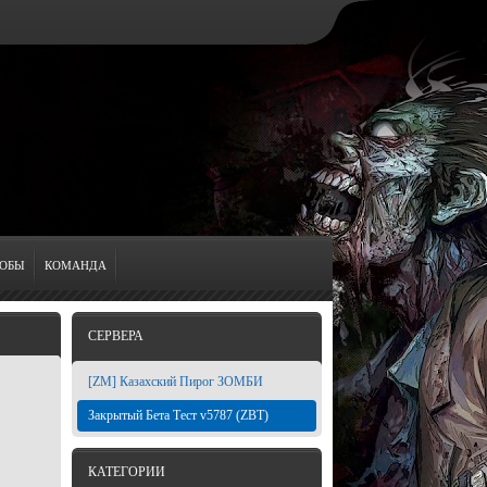
ОБЫ
КОМАНДА
СЕРВЕРА
[ZM] Казахский Пирог ЗОМБИ
Закрытый Бета Тест v5787 (ZBT)
КАТЕГОРИИ