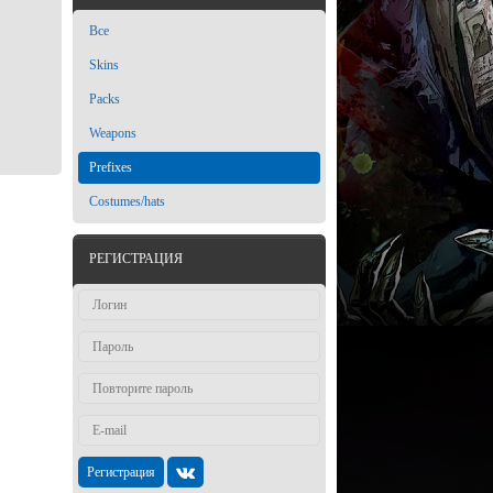
Все
Skins
Packs
Weapons
Prefixes
Costumes/hats
РЕГИСТРАЦИЯ
Регистрация