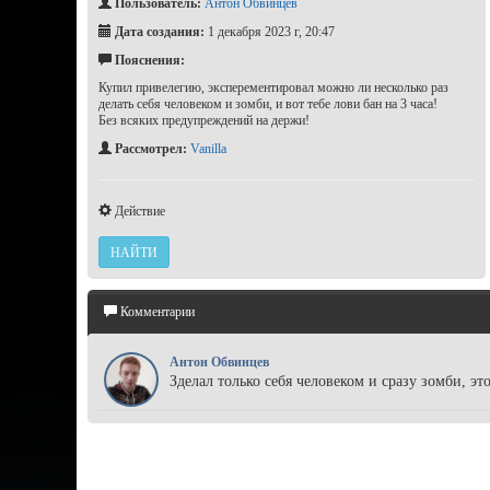
Пользователь:
Антон Обвинцев
Дата создания:
1 декабря 2023 г, 20:47
Пояснения:
Купил привелегию, эксперементировал можно ли несколько раз
делать себя человеком и зомби, и вот тебе лови бан на 3 часа!
Без всяких предупреждений на держи!
Рассмотрел:
Vanilla
Действие
НАЙТИ
Комментарии
Антон Обвинцев
Зделал только себя человеком и сразу зомби, это