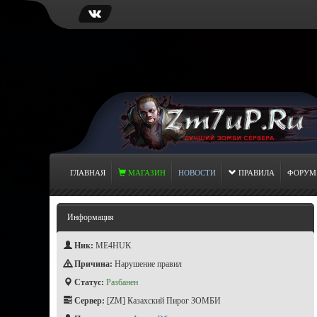
ГЛАВНАЯ
МАГАЗИН
НОВОСТИ
ПРАВИЛА
ФОРУМ
Информация
Ник:
ME4HUK
Причина:
Нарушение правил
Статус:
Разбанен
Сервер:
[ZM] Казахский Пирог ЗОМБИ